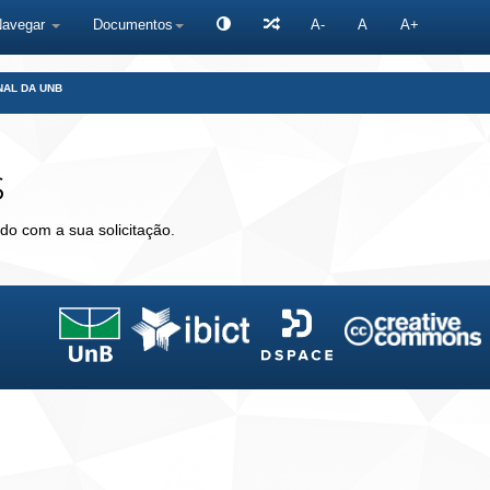
Navegar
Documentos
A-
A
A+
NAL DA UNB
s
do com a sua solicitação.