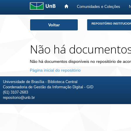
Comunidades e Coleções
Skip
REPOSITÓRIO INSTITUCIO
Voltar
navigation
Não há documento
Não há documentos disponíveis no repositório de acor
Página inicial do repositório
Universidade de Brasília - Biblioteca Central
Coordenadoria de Gestão da Informação Digital - GID
(61) 3107-2683
repositorio@unb.br