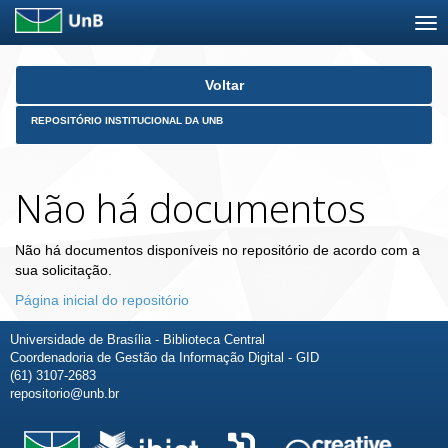
Skip
Voltar
navigation
REPOSITÓRIO INSTITUCIONAL DA UNB
Não há documentos
Não há documentos disponíveis no repositório de acordo com a
sua solicitação.
Página inicial do repositório
Universidade de Brasília - Biblioteca Central
Coordenadoria de Gestão da Informação Digital - GID
(61) 3107-2683
repositorio@unb.br