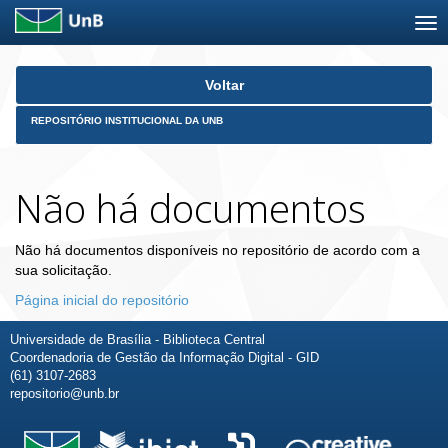
Skip
Voltar
navigation
REPOSITÓRIO INSTITUCIONAL DA UNB
Não há documentos
Não há documentos disponíveis no repositório de acordo com a
sua solicitação.
Página inicial do repositório
Universidade de Brasília - Biblioteca Central
Coordenadoria de Gestão da Informação Digital - GID
(61) 3107-2683
repositorio@unb.br