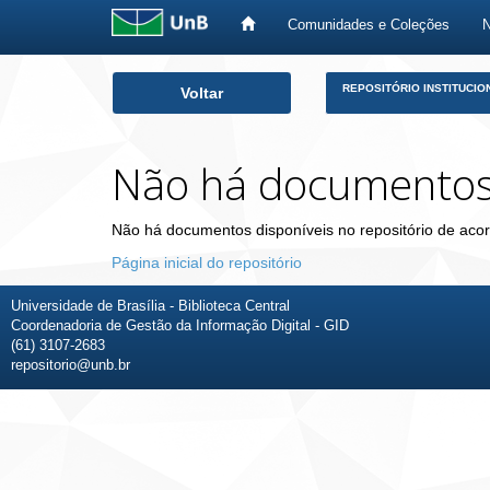
Comunidades e Coleções
Skip
REPOSITÓRIO INSTITUCIO
Voltar
navigation
Não há documento
Não há documentos disponíveis no repositório de acor
Página inicial do repositório
Universidade de Brasília - Biblioteca Central
Coordenadoria de Gestão da Informação Digital - GID
(61) 3107-2683
repositorio@unb.br