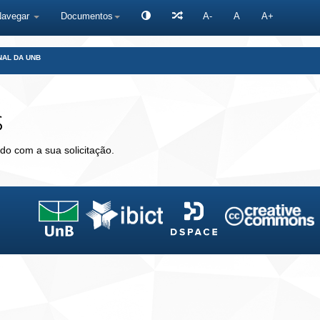
Navegar
Documentos
A-
A
A+
NAL DA UNB
s
do com a sua solicitação.