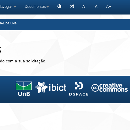
Navegar
Documentos
A-
A
A+
NAL DA UNB
s
do com a sua solicitação.