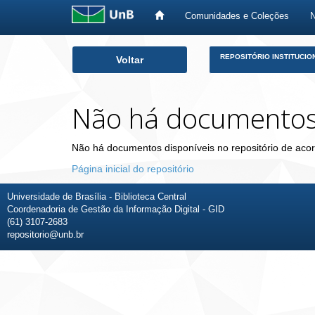
Comunidades e Coleções
Skip
REPOSITÓRIO INSTITUCIO
Voltar
navigation
Não há documento
Não há documentos disponíveis no repositório de acor
Página inicial do repositório
Universidade de Brasília - Biblioteca Central
Coordenadoria de Gestão da Informação Digital - GID
(61) 3107-2683
repositorio@unb.br