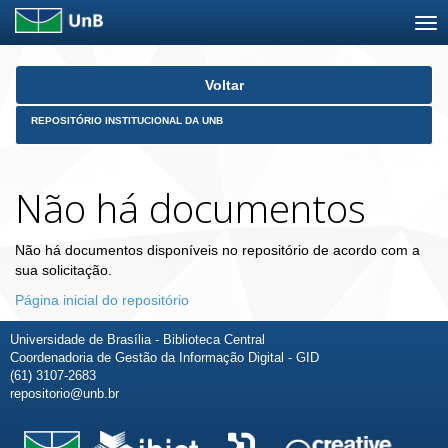
Skip
Voltar
navigation
REPOSITÓRIO INSTITUCIONAL DA UNB
Não há documentos
Não há documentos disponíveis no repositório de acordo com a
sua solicitação.
Página inicial do repositório
Universidade de Brasília - Biblioteca Central
Coordenadoria de Gestão da Informação Digital - GID
(61) 3107-2683
repositorio@unb.br