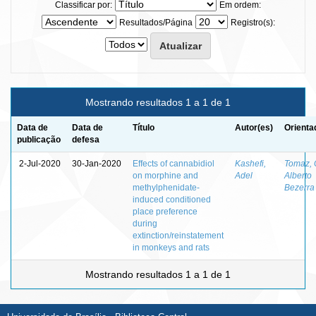
Classificar por:
Em ordem:
Resultados/Página
Registro(s):
Mostrando resultados 1 a 1 de 1
Data de
Data de
Título
Autor(es)
Orienta
publicação
defesa
2-Jul-2020
30-Jan-2020
Effects of cannabidiol
Kashefi,
Tomaz, 
on morphine and
Adel
Alberto
methylphenidate-
Bezerra
induced conditioned
place preference
during
extinction/reinstatement
in monkeys and rats
Mostrando resultados 1 a 1 de 1