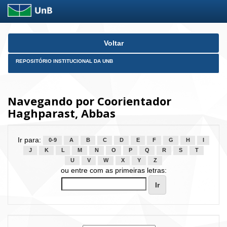
Skip
Voltar
navigation
REPOSITÓRIO INSTITUCIONAL DA UNB
Navegando por Coorientador
Haghparast, Abbas
Ir para:
0-9
A
B
C
D
E
F
G
H
I
J
K
L
M
N
O
P
Q
R
S
T
U
V
W
X
Y
Z
ou entre com as primeiras letras: