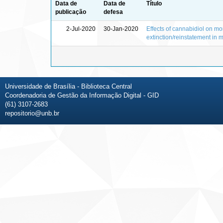
Data de
Data de
Título
publicação
defesa
2-Jul-2020
30-Jan-2020
Effects of cannabidiol on m
extinction/reinstatement in 
Universidade de Brasília - Biblioteca Central
Coordenadoria de Gestão da Informação Digital - GID
(61) 3107-2683
repositorio@unb.br