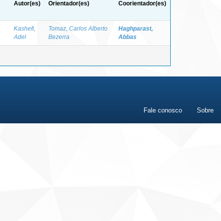
Autor(es)
Orientador(es)
Coorientador(es)
Kashefi,
Tomaz, Carlos Alberto
Haghparast,
Adel
Bezerra
Abbas
Fale conosco
Sobre