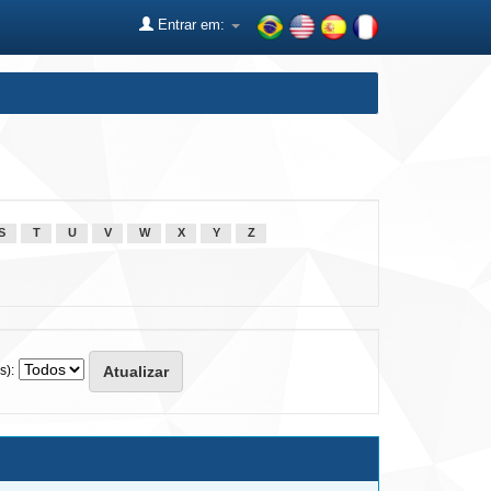
Entrar em:
S
T
U
V
W
X
Y
Z
s):