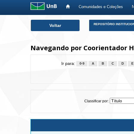
Comunidades e Coleções
Skip
REPOSITÓRIO INSTITUCIO
Voltar
navigation
Navegando por Coorientador H
Ir para:
0-9
A
B
C
D
E
Classificar por: