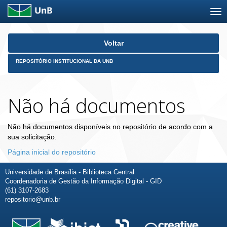
Skip
Voltar
navigation
REPOSITÓRIO INSTITUCIONAL DA UNB
Não há documentos
Não há documentos disponíveis no repositório de acordo com a
sua solicitação.
Página inicial do repositório
Universidade de Brasília - Biblioteca Central
Coordenadoria de Gestão da Informação Digital - GID
(61) 3107-2683
repositorio@unb.br