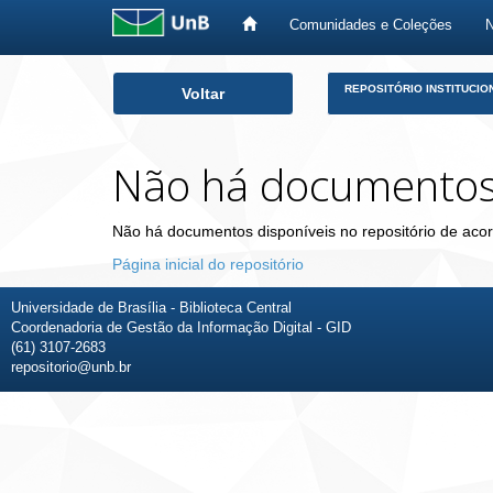
Comunidades e Coleções
Skip
REPOSITÓRIO INSTITUCIO
Voltar
navigation
Não há documento
Não há documentos disponíveis no repositório de acor
Página inicial do repositório
Universidade de Brasília - Biblioteca Central
Coordenadoria de Gestão da Informação Digital - GID
(61) 3107-2683
repositorio@unb.br