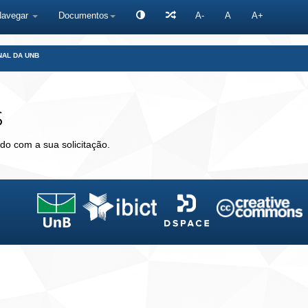
Navegar
Documentos
A-
A
A+
NAL DA UNB
s
do com a sua solicitação.