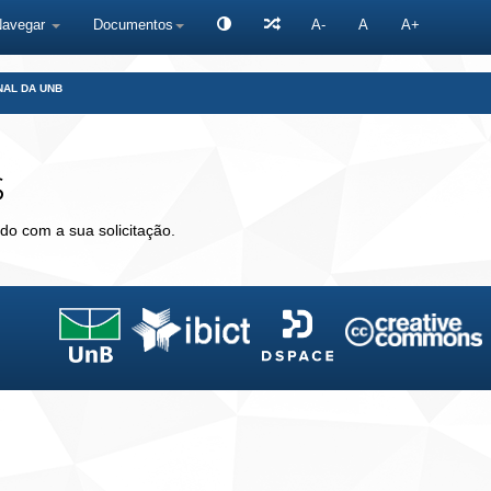
Navegar
Documentos
A-
A
A+
NAL DA UNB
s
do com a sua solicitação.