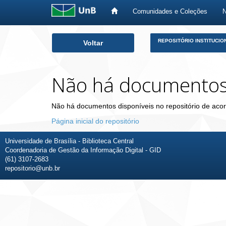
Comunidades e Coleções
Skip
REPOSITÓRIO INSTITUCIO
Voltar
navigation
Não há documento
Não há documentos disponíveis no repositório de acor
Página inicial do repositório
Universidade de Brasília - Biblioteca Central
Coordenadoria de Gestão da Informação Digital - GID
(61) 3107-2683
repositorio@unb.br