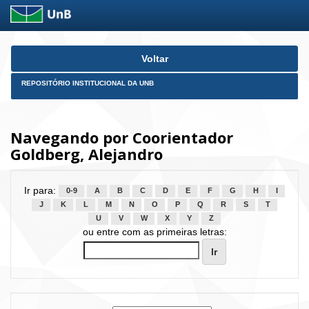
Skip
Voltar
navigation
REPOSITÓRIO INSTITUCIONAL DA UNB
Navegando por Coorientador
Goldberg, Alejandro
Ir para:
0-9
A
B
C
D
E
F
G
H
I
J
K
L
M
N
O
P
Q
R
S
T
U
V
W
X
Y
Z
ou entre com as primeiras letras: