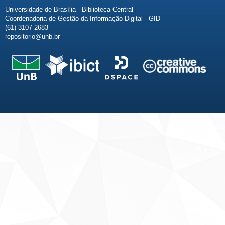
Universidade de Brasília - Biblioteca Central
Coordenadoria de Gestão da Informação Digital - GID
(61) 3107-2683
repositorio@unb.br
Fale conosco
Sobre