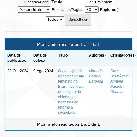
Classificar por:
Em ordem:
Resultados/Página
Registro(s):
Mostrando resultados 1 a 1 de 1
Data de
Data de
Título
Autor(es)
Orientador(es)
publicação
defesa
22-Out-2024
9-Ago-2024
Os vestígios do
Miranda,
Díaz
aprisionamento
Raquel
Bermúdez,
feminino no
Barbosa
Ximena
Brasil : políticas
Pamela
de resgate da
Claudia
cidadania e
barreiras ao
retorno à
sociedade
Mostrando resultados 1 a 1 de 1