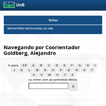
Skip
Voltar
navigation
REPOSITÓRIO INSTITUCIONAL DA UNB
Navegando por Coorientador
Goldberg, Alejandro
Ir para:
0-9
A
B
C
D
E
F
G
H
I
J
K
L
M
N
O
P
Q
R
S
T
U
V
W
X
Y
Z
ou entre com as primeiras letras: