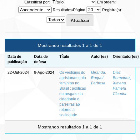
Classificar por:
Em ordem:
Resultados/Página
Registro(s):
Mostrando resultados 1 a 1 de 1
Data de
Data de
Título
Autor(es)
Orientador(es)
publicação
defesa
22-Out-2024
9-Ago-2024
Os vestígios do
Miranda,
Díaz
aprisionamento
Raquel
Bermúdez,
feminino no
Barbosa
Ximena
Brasil : políticas
Pamela
de resgate da
Claudia
cidadania e
barreiras ao
retorno à
sociedade
Mostrando resultados 1 a 1 de 1