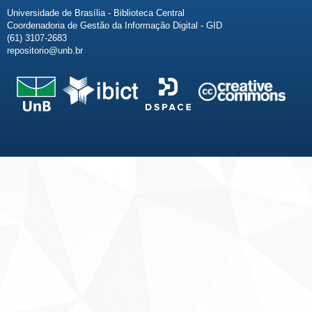
Universidade de Brasília - Biblioteca Central
Coordenadoria de Gestão da Informação Digital - GID
(61) 3107-2683
repositorio@unb.br
Fale conosco
Sobre