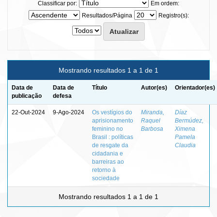
Classificar por:
Em ordem:
Resultados/Página
Registro(s):
Mostrando resultados 1 a 1 de 1
Data de
Data de
Título
Autor(es)
Orientador(es)
publicação
defesa
22-Out-2024
9-Ago-2024
Os vestígios do
Miranda,
Díaz
aprisionamento
Raquel
Bermúdez,
feminino no
Barbosa
Ximena
Brasil : políticas
Pamela
de resgate da
Claudia
cidadania e
barreiras ao
retorno à
sociedade
Mostrando resultados 1 a 1 de 1