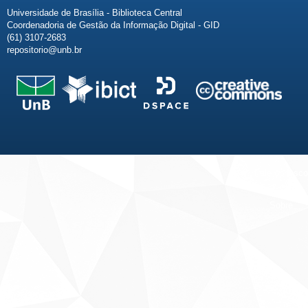
Universidade de Brasília - Biblioteca Central
Coordenadoria de Gestão da Informação Digital - GID
(61) 3107-2683
repositorio@unb.br
Fale conosco
Sobre