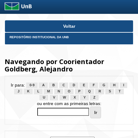
Skip
Voltar
navigation
REPOSITÓRIO INSTITUCIONAL DA UNB
Navegando por Coorientador
Goldberg, Alejandro
Ir para:
0-9
A
B
C
D
E
F
G
H
I
J
K
L
M
N
O
P
Q
R
S
T
U
V
W
X
Y
Z
ou entre com as primeiras letras: