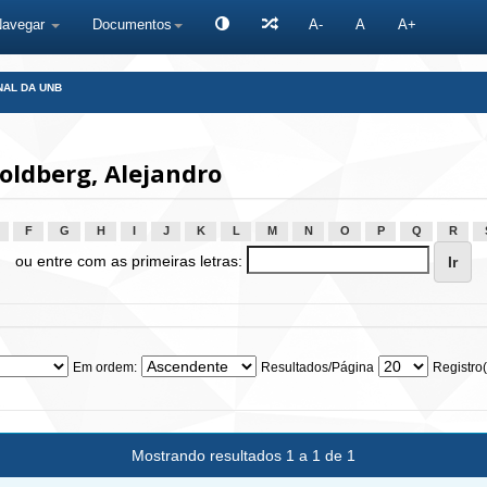
Navegar
Documentos
A-
A
A+
NAL DA UNB
oldberg, Alejandro
F
G
H
I
J
K
L
M
N
O
P
Q
R
ou entre com as primeiras letras:
Em ordem:
Resultados/Página
Registro(
Mostrando resultados 1 a 1 de 1