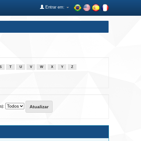
Entrar em:
S
T
U
V
W
X
Y
Z
s):