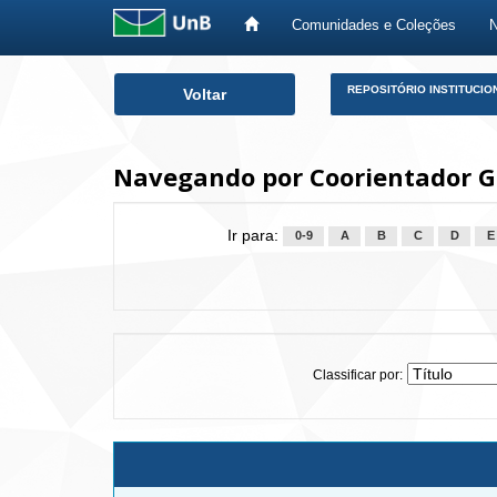
Comunidades e Coleções
Skip
REPOSITÓRIO INSTITUCIO
Voltar
navigation
Navegando por Coorientador G
Ir para:
0-9
A
B
C
D
E
Classificar por: