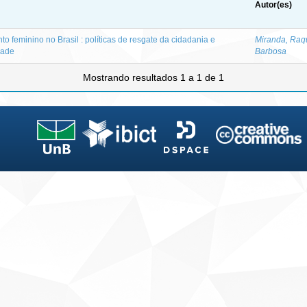
Autor(es)
o feminino no Brasil : políticas de resgate da cidadania e
Miranda, Raq
dade
Barbosa
Mostrando resultados 1 a 1 de 1