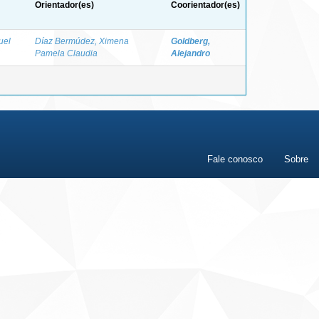
Orientador(es)
Coorientador(es)
uel
Díaz Bermúdez, Ximena
Goldberg,
Pamela Claudia
Alejandro
Fale conosco
Sobre