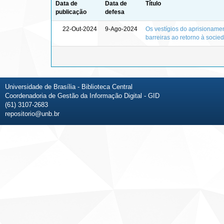
Data de
Data de
Título
publicação
defesa
22-Out-2024
9-Ago-2024
Os vestígios do aprisionament
barreiras ao retorno à socie
Universidade de Brasília - Biblioteca Central
Coordenadoria de Gestão da Informação Digital - GID
(61) 3107-2683
repositorio@unb.br