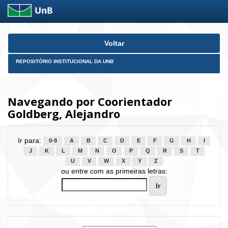
Skip
Voltar
navigation
REPOSITÓRIO INSTITUCIONAL DA UNB
Navegando por Coorientador
Goldberg, Alejandro
Ir para:
0-9
A
B
C
D
E
F
G
H
I
J
K
L
M
N
O
P
Q
R
S
T
U
V
W
X
Y
Z
ou entre com as primeiras letras: