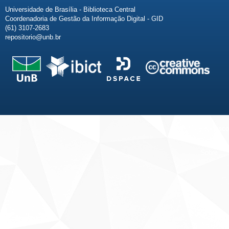
Universidade de Brasília - Biblioteca Central
Coordenadoria de Gestão da Informação Digital - GID
(61) 3107-2683
repositorio@unb.br
Fale conosco
Sobre