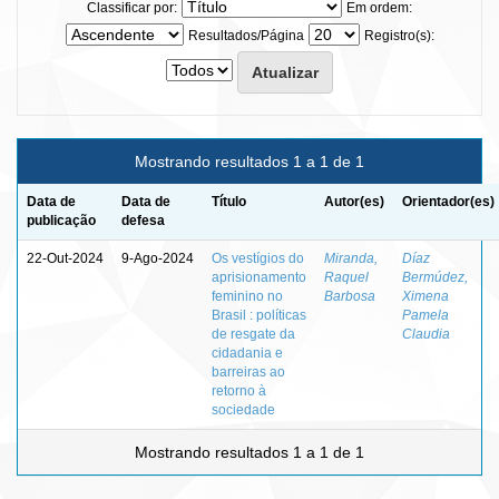
Classificar por:
Em ordem:
Resultados/Página
Registro(s):
Mostrando resultados 1 a 1 de 1
Data de
Data de
Título
Autor(es)
Orientador(es)
publicação
defesa
22-Out-2024
9-Ago-2024
Os vestígios do
Miranda,
Díaz
aprisionamento
Raquel
Bermúdez,
feminino no
Barbosa
Ximena
Brasil : políticas
Pamela
de resgate da
Claudia
cidadania e
barreiras ao
retorno à
sociedade
Mostrando resultados 1 a 1 de 1