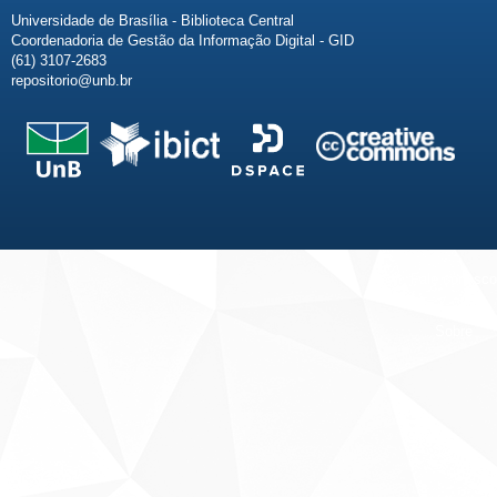
Universidade de Brasília - Biblioteca Central
Coordenadoria de Gestão da Informação Digital - GID
(61) 3107-2683
repositorio@unb.br
Fale conosco
Sobre