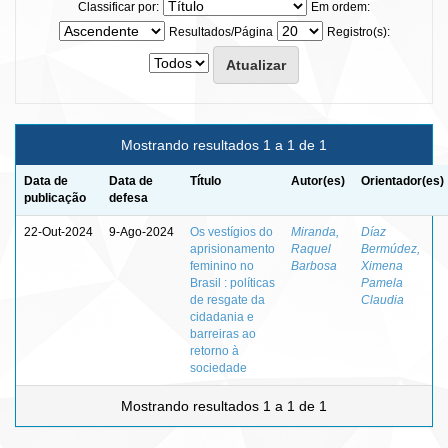
Classificar por:
Em ordem:
Resultados/Página
Registro(s):
Mostrando resultados 1 a 1 de 1
Data de
Data de
Título
Autor(es)
Orientador(es)
publicação
defesa
22-Out-2024
9-Ago-2024
Os vestígios do
Miranda,
Díaz
aprisionamento
Raquel
Bermúdez,
feminino no
Barbosa
Ximena
Brasil : políticas
Pamela
de resgate da
Claudia
cidadania e
barreiras ao
retorno à
sociedade
Mostrando resultados 1 a 1 de 1