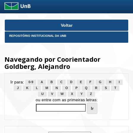
Skip
Voltar
navigation
REPOSITÓRIO INSTITUCIONAL DA UNB
Navegando por Coorientador
Goldberg, Alejandro
Ir para:
0-9
A
B
C
D
E
F
G
H
I
J
K
L
M
N
O
P
Q
R
S
T
U
V
W
X
Y
Z
ou entre com as primeiras letras: