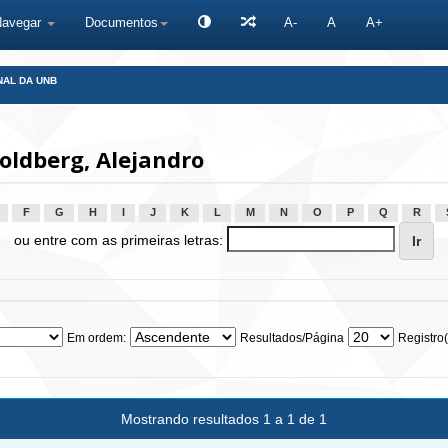
Navegar
Documentos
A-
A
A+
NAL DA UNB
oldberg, Alejandro
F
G
H
I
J
K
L
M
N
O
P
Q
R
ou entre com as primeiras letras:
Em ordem:
Resultados/Página
Registro(
Mostrando resultados 1 a 1 de 1