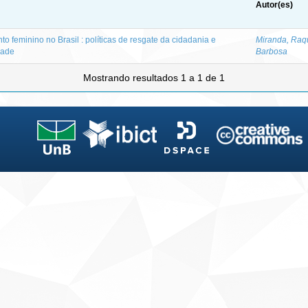
Autor(es)
o feminino no Brasil : políticas de resgate da cidadania e
Miranda, Raq
dade
Barbosa
Mostrando resultados 1 a 1 de 1