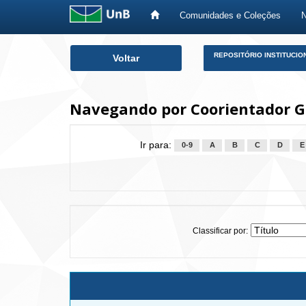
Comunidades e Coleções
Skip
REPOSITÓRIO INSTITUCIO
Voltar
navigation
Navegando por Coorientador G
Ir para:
0-9
A
B
C
D
E
Classificar por: