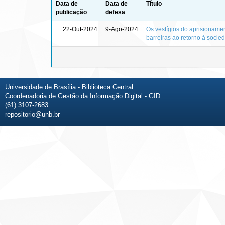
Data de
Data de
Título
publicação
defesa
22-Out-2024
9-Ago-2024
Os vestígios do aprisionament
barreiras ao retorno à socie
Universidade de Brasília - Biblioteca Central
Coordenadoria de Gestão da Informação Digital - GID
(61) 3107-2683
repositorio@unb.br