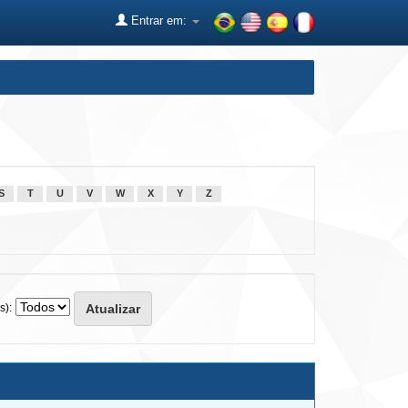
Entrar em:
S
T
U
V
W
X
Y
Z
s):