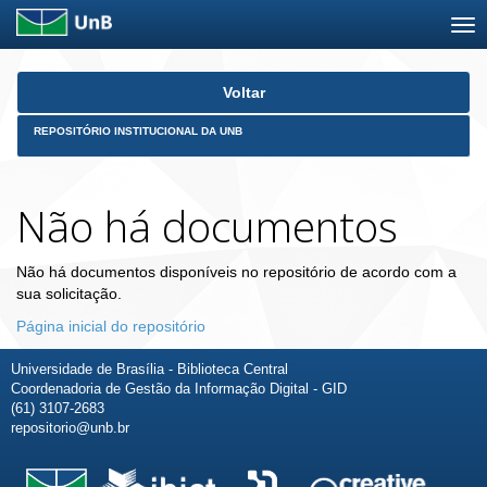
Skip
Voltar
navigation
REPOSITÓRIO INSTITUCIONAL DA UNB
Não há documentos
Não há documentos disponíveis no repositório de acordo com a
sua solicitação.
Página inicial do repositório
Universidade de Brasília - Biblioteca Central
Coordenadoria de Gestão da Informação Digital - GID
(61) 3107-2683
repositorio@unb.br