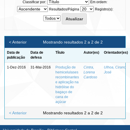
Classificar por:
Em ordem:
Resultados/Página
Registro(s):
< Anterior
Mostrando resultados 2 a 2 de 2
Data de
Data de
Título
Autor(es)
Orientador(es)
publicação
defesa
1-Dez-2016
31-Mai-2016
Produção de
Cintra,
Ulhoa, Cirano
hemicelulases
Lorena
José
recombinantes
Cardoso
e aplicação na
hidrólise do
bagaço de
cana de
açúcar
< Anterior
Mostrando resultados 2 a 2 de 2