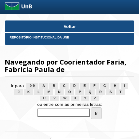
Skip
Voltar
navigation
REPOSITÓRIO INSTITUCIONAL DA UNB
Navegando por Coorientador Faria,
Fabrícia Paula de
Ir para:
0-9
A
B
C
D
E
F
G
H
I
J
K
L
M
N
O
P
Q
R
S
T
U
V
W
X
Y
Z
ou entre com as primeiras letras: