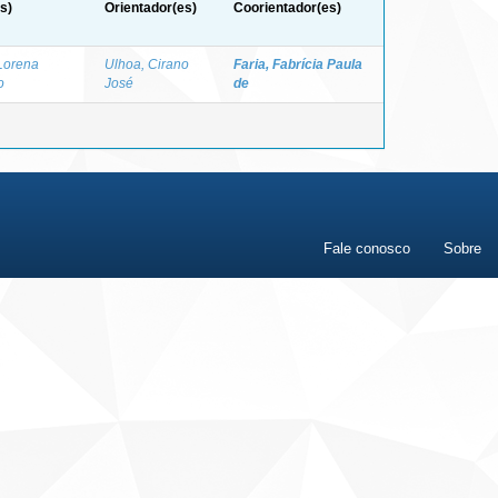
s)
Orientador(es)
Coorientador(es)
 Lorena
Ulhoa, Cirano
Faria, Fabrícia Paula
o
José
de
Fale conosco
Sobre