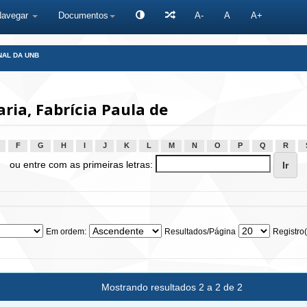
Navegar
Documentos
A-
A
A+
NAL DA UNB
ria, Fabrícia Paula de
F
G
H
I
J
K
L
M
N
O
P
Q
R
ou entre com as primeiras letras:
Em ordem:
Resultados/Página
Registro(
Mostrando resultados 2 a 2 de 2