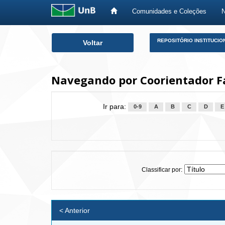
Comunidades e Coleções
Skip
REPOSITÓRIO INSTITUCIO
Voltar
navigation
Navegando por Coorientador Fa
Ir para:
0-9
A
B
C
D
E
Classificar por:
< Anterior