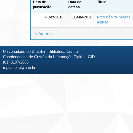
Data de
Data de
Título
publicação
defesa
1-Dez-2016
31-Mai-2016
Produção de hemicelu
açúcar
< Anterior
Universidade de Brasília - Biblioteca Central
Coordenadoria de Gestão da Informação Digital - GID
(61) 3107-2683
repositorio@unb.br