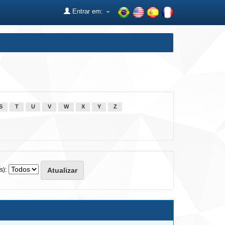
Entrar em:
S
T
U
V
W
X
Y
Z
s):