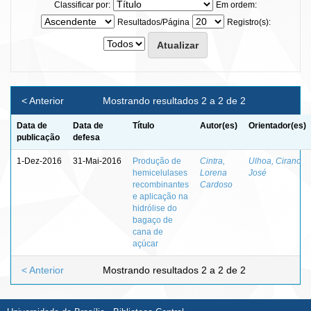
Classificar por:
Em ordem:
Resultados/Página
Registro(s):
< Anterior
Mostrando resultados 2 a 2 de 2
Data de
Data de
Título
Autor(es)
Orientador(es)
publicação
defesa
1-Dez-2016
31-Mai-2016
Produção de
Cintra,
Ulhoa, Cirano
hemicelulases
Lorena
José
recombinantes
Cardoso
e aplicação na
hidrólise do
bagaço de
cana de
açúcar
< Anterior
Mostrando resultados 2 a 2 de 2