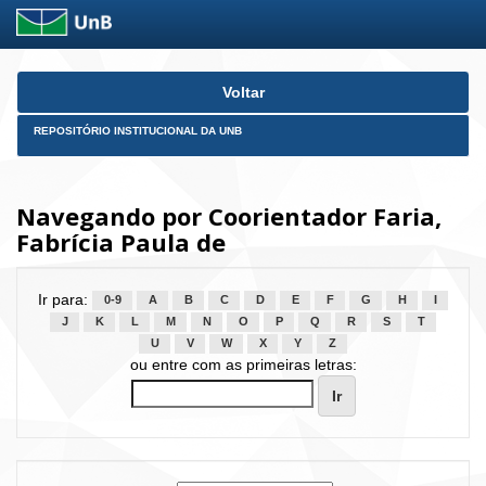
Skip
Voltar
navigation
REPOSITÓRIO INSTITUCIONAL DA UNB
Navegando por Coorientador Faria,
Fabrícia Paula de
Ir para:
0-9
A
B
C
D
E
F
G
H
I
J
K
L
M
N
O
P
Q
R
S
T
U
V
W
X
Y
Z
ou entre com as primeiras letras: