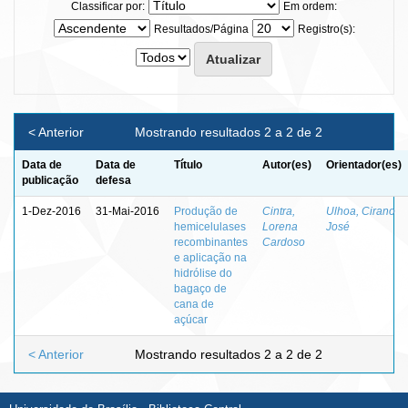
Classificar por:
Em ordem:
Resultados/Página
Registro(s):
< Anterior
Mostrando resultados 2 a 2 de 2
Data de
Data de
Título
Autor(es)
Orientador(es)
publicação
defesa
1-Dez-2016
31-Mai-2016
Produção de
Cintra,
Ulhoa, Cirano
hemicelulases
Lorena
José
recombinantes
Cardoso
e aplicação na
hidrólise do
bagaço de
cana de
açúcar
< Anterior
Mostrando resultados 2 a 2 de 2