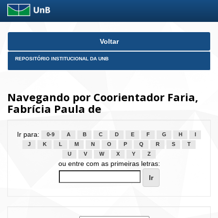
Skip
Voltar
navigation
REPOSITÓRIO INSTITUCIONAL DA UNB
Navegando por Coorientador Faria,
Fabrícia Paula de
Ir para:
0-9
A
B
C
D
E
F
G
H
I
J
K
L
M
N
O
P
Q
R
S
T
U
V
W
X
Y
Z
ou entre com as primeiras letras: