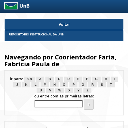
Skip
Voltar
navigation
REPOSITÓRIO INSTITUCIONAL DA UNB
Navegando por Coorientador Faria,
Fabrícia Paula de
Ir para:
0-9
A
B
C
D
E
F
G
H
I
J
K
L
M
N
O
P
Q
R
S
T
U
V
W
X
Y
Z
ou entre com as primeiras letras: