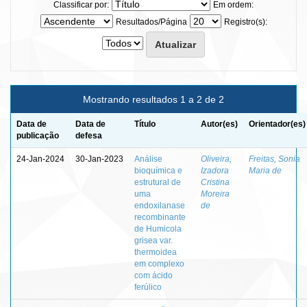
Classificar por:
Em ordem:
Resultados/Página
Registro(s):
Mostrando resultados 1 a 2 de 2
Data de
Data de
Título
Autor(es)
Orientador(es)
publicação
defesa
24-Jan-2024
30-Jan-2023
Análise
Oliveira,
Freitas, Sonia
bioquímica e
Izadora
Maria de
estrutural de
Cristina
uma
Moreira
endoxilanase
de
recombinante
de Humicola
grisea var.
thermoidea
em complexo
com ácido
ferúlico