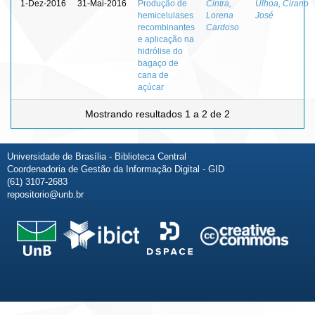
1-Dez-2016
31-Mai-2016
Produção de
Cintra,
Ulhoa, Cirano
hemicelulases
Lorena
José
recombinantes
Cardoso
e aplicação na
hidrólise do
bagaço de
cana de
açúcar
Mostrando resultados 1 a 2 de 2
Universidade de Brasília - Biblioteca Central
Coordenadoria de Gestão da Informação Digital - GID
(61) 3107-2683
repositorio@unb.br