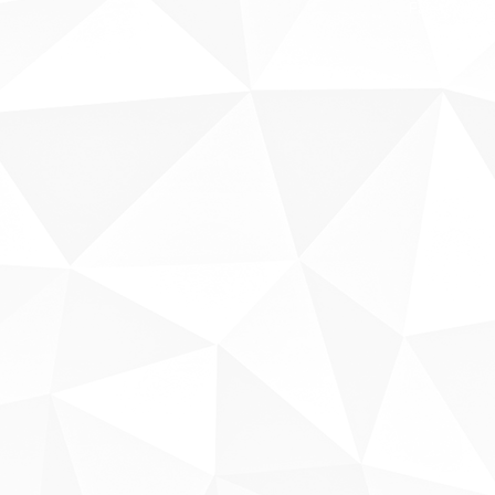
Fale conosco
Sobre