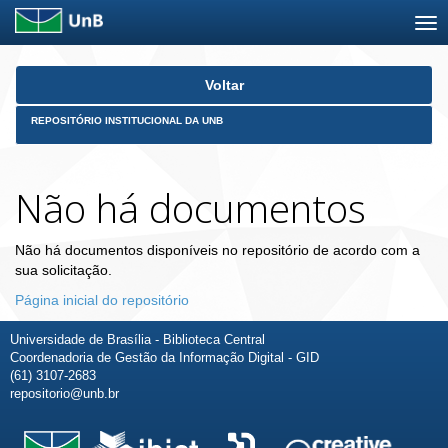
Skip
Voltar
navigation
REPOSITÓRIO INSTITUCIONAL DA UNB
Não há documentos
Não há documentos disponíveis no repositório de acordo com a
sua solicitação.
Página inicial do repositório
Universidade de Brasília - Biblioteca Central
Coordenadoria de Gestão da Informação Digital - GID
(61) 3107-2683
repositorio@unb.br