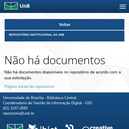
Skip
Voltar
navigation
REPOSITÓRIO INSTITUCIONAL DA UNB
Não há documentos
Não há documentos disponíveis no repositório de acordo com a
sua solicitação.
Página inicial do repositório
Universidade de Brasília - Biblioteca Central
Coordenadoria de Gestão da Informação Digital - GID
(61) 3107-2683
repositorio@unb.br