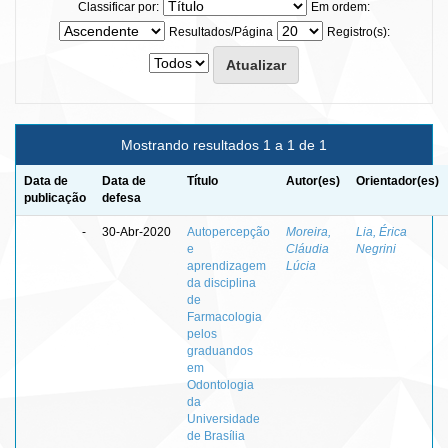
Classificar por:
Em ordem:
Resultados/Página
Registro(s):
Mostrando resultados 1 a 1 de 1
Data de
Data de
Título
Autor(es)
Orientador(es)
publicação
defesa
-
30-Abr-2020
Autopercepção
Moreira,
Lia, Érica
e
Cláudia
Negrini
aprendizagem
Lúcia
da disciplina
de
Farmacologia
pelos
graduandos
em
Odontologia
da
Universidade
de Brasília