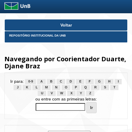
Skip
Voltar
navigation
REPOSITÓRIO INSTITUCIONAL DA UNB
Navegando por Coorientador Duarte,
Djane Braz
Ir para:
0-9
A
B
C
D
E
F
G
H
I
J
K
L
M
N
O
P
Q
R
S
T
U
V
W
X
Y
Z
ou entre com as primeiras letras: