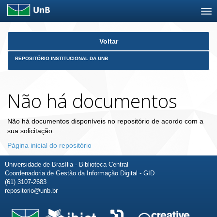
Skip
Voltar
navigation
REPOSITÓRIO INSTITUCIONAL DA UNB
Não há documentos
Não há documentos disponíveis no repositório de acordo com a
sua solicitação.
Página inicial do repositório
Universidade de Brasília - Biblioteca Central
Coordenadoria de Gestão da Informação Digital - GID
(61) 3107-2683
repositorio@unb.br