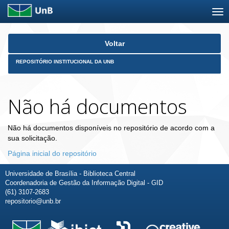
Skip
Voltar
navigation
REPOSITÓRIO INSTITUCIONAL DA UNB
Não há documentos
Não há documentos disponíveis no repositório de acordo com a
sua solicitação.
Página inicial do repositório
Universidade de Brasília - Biblioteca Central
Coordenadoria de Gestão da Informação Digital - GID
(61) 3107-2683
repositorio@unb.br