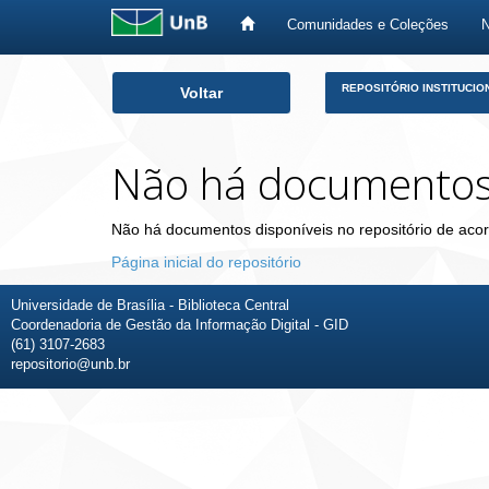
Comunidades e Coleções
Skip
REPOSITÓRIO INSTITUCIO
Voltar
navigation
Não há documento
Não há documentos disponíveis no repositório de acor
Página inicial do repositório
Universidade de Brasília - Biblioteca Central
Coordenadoria de Gestão da Informação Digital - GID
(61) 3107-2683
repositorio@unb.br