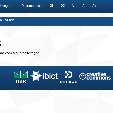
Navegar
Documentos
A-
A
A+
NAL DA UNB
s
do com a sua solicitação.