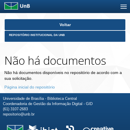
Skip
Voltar
navigation
REPOSITÓRIO INSTITUCIONAL DA UNB
Não há documentos
Não há documentos disponíveis no repositório de acordo com a
sua solicitação.
Página inicial do repositório
Universidade de Brasília - Biblioteca Central
Coordenadoria de Gestão da Informação Digital - GID
(61) 3107-2683
repositorio@unb.br