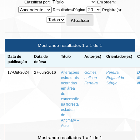
Classificar por:
Em ordem:
Resultados/Página
Registro(s):
Mostrando resultados 1 a 1 de 1
Data de
Data de
Título
Autor(es)
Orientador(es)
C
publicação
defesa
17-Out-2024
27-Jun-2016
Alterações
Gomes,
Pereira,
D
estruturais
Leilson
Reginaldo
M
ocorridas
Ferreira
Sérgio
N
em área
de
concessão
na floresta
estadual
do
Antimary –
Acre
Mostrando resultados 1 a 1 de 1