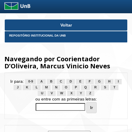
Skip
Voltar
navigation
REPOSITÓRIO INSTITUCIONAL DA UNB
Navegando por Coorientador
D’Oliveira, Marcus Vinicio Neves
Ir para:
0-9
A
B
C
D
E
F
G
H
I
J
K
L
M
N
O
P
Q
R
S
T
U
V
W
X
Y
Z
ou entre com as primeiras letras: