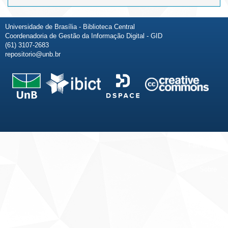
Universidade de Brasília - Biblioteca Central
Coordenadoria de Gestão da Informação Digital - GID
(61) 3107-2683
repositorio@unb.br
Fale conosco
Sobre