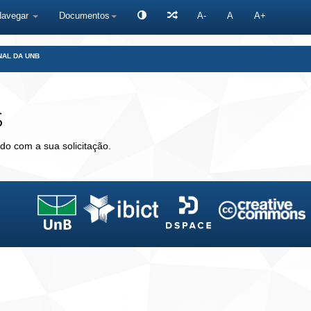
Navegar
Documentos
A-
A
A+
NAL DA UNB
s
do com a sua solicitação.