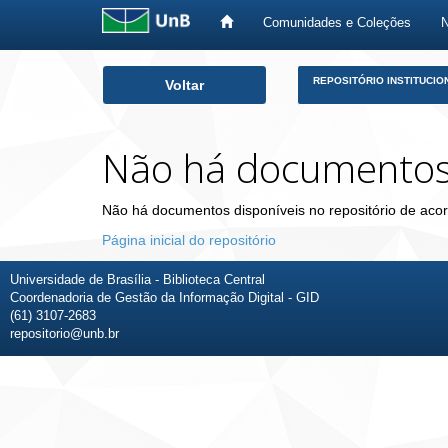
Comunidades e Coleções
Skip
REPOSITÓRIO INSTITUCIO
Voltar
navigation
Não há documento
Não há documentos disponíveis no repositório de acor
Página inicial do repositório
Universidade de Brasília - Biblioteca Central
Coordenadoria de Gestão da Informação Digital - GID
(61) 3107-2683
repositorio@unb.br