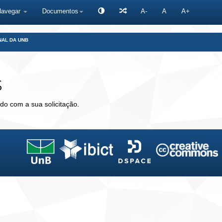
Navegar
Documentos
A-
A
A+
NAL DA UNB
s
do com a sua solicitação.