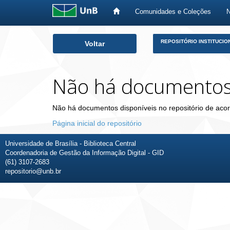
Comunidades e Coleções
Skip
REPOSITÓRIO INSTITUCIO
Voltar
navigation
Não há documento
Não há documentos disponíveis no repositório de acor
Página inicial do repositório
Universidade de Brasília - Biblioteca Central
Coordenadoria de Gestão da Informação Digital - GID
(61) 3107-2683
repositorio@unb.br