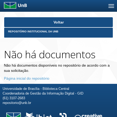
Skip
Voltar
navigation
REPOSITÓRIO INSTITUCIONAL DA UNB
Não há documentos
Não há documentos disponíveis no repositório de acordo com a
sua solicitação.
Página inicial do repositório
Universidade de Brasília - Biblioteca Central
Coordenadoria de Gestão da Informação Digital - GID
(61) 3107-2683
repositorio@unb.br