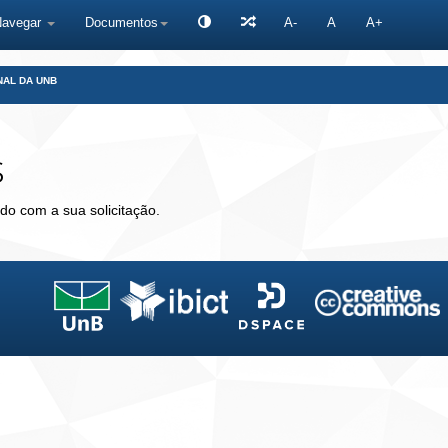
Navegar
Documentos
A-
A
A+
NAL DA UNB
s
do com a sua solicitação.