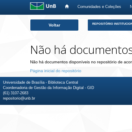
Comunidades e Coleções
Skip
REPOSITÓRIO INSTITUCIO
Voltar
navigation
Não há documento
Não há documentos disponíveis no repositório de acor
Página inicial do repositório
Universidade de Brasília - Biblioteca Central
Coordenadoria de Gestão da Informação Digital - GID
(61) 3107-2683
repositorio@unb.br