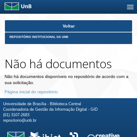
Skip
Voltar
navigation
REPOSITÓRIO INSTITUCIONAL DA UNB
Não há documentos
Não há documentos disponíveis no repositório de acordo com a
sua solicitação.
Página inicial do repositório
Universidade de Brasília - Biblioteca Central
Coordenadoria de Gestão da Informação Digital - GID
(61) 3107-2683
repositorio@unb.br