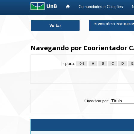
Comunidades e Coleções
Skip
REPOSITÓRIO INSTITUCIO
Voltar
navigation
Navegando por Coorientador C
Ir para:
0-9
A
B
C
D
E
Classificar por: