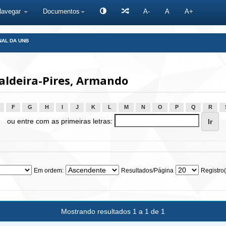
Navegar
Documentos
A-
A
A+
NAL DA UNB
aldeira-Pires, Armando
F
G
H
I
J
K
L
M
N
O
P
Q
R
ou entre com as primeiras letras:
Em ordem:
Resultados/Página
Registro(
Mostrando resultados 1 a 1 de 1