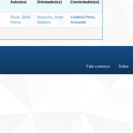
Autor(es)
Orientador(es)
Coorientador(es)
Rojas, Silvia
Nogueira, Jorge
Caldeira-Pires,
Palma
Madeira
Armando
Fale conosco
Sobre