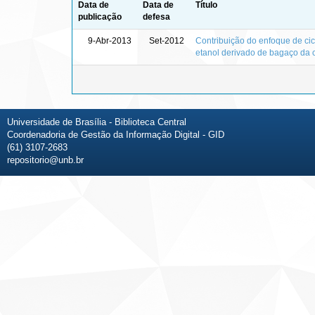
Data de
Data de
Título
publicação
defesa
9-Abr-2013
Set-2012
Contribuição do enfoque de cic
etanol derivado de bagaço da 
Universidade de Brasília - Biblioteca Central
Coordenadoria de Gestão da Informação Digital - GID
(61) 3107-2683
repositorio@unb.br