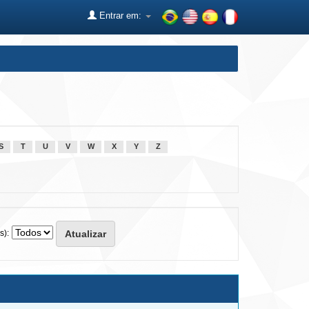
Entrar em:
S
T
U
V
W
X
Y
Z
s):