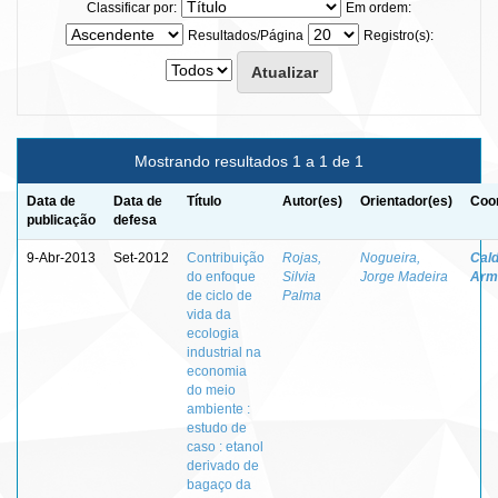
Classificar por:
Em ordem:
Resultados/Página
Registro(s):
Mostrando resultados 1 a 1 de 1
Data de
Data de
Título
Autor(es)
Orientador(es)
Coor
publicação
defesa
9-Abr-2013
Set-2012
Contribuição
Rojas,
Nogueira,
Cald
do enfoque
Silvia
Jorge Madeira
Arm
de ciclo de
Palma
vida da
ecologia
industrial na
economia
do meio
ambiente :
estudo de
caso : etanol
derivado de
bagaço da