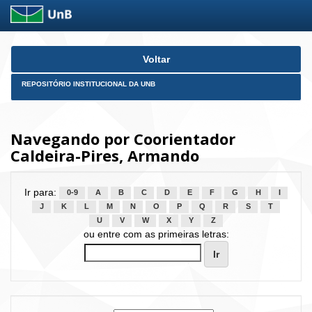
Skip
Voltar
navigation
REPOSITÓRIO INSTITUCIONAL DA UNB
Navegando por Coorientador
Caldeira-Pires, Armando
Ir para:
0-9
A
B
C
D
E
F
G
H
I
J
K
L
M
N
O
P
Q
R
S
T
U
V
W
X
Y
Z
ou entre com as primeiras letras: