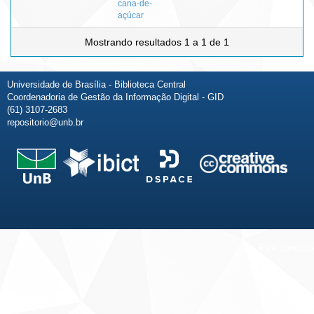
cana-de-
açúcar
Mostrando resultados 1 a 1 de 1
Universidade de Brasília - Biblioteca Central
Coordenadoria de Gestão da Informação Digital - GID
(61) 3107-2683
repositorio@unb.br
Fale conosco
Sobre