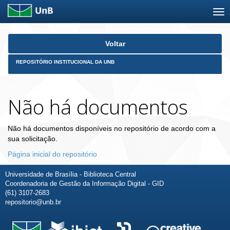
Skip
Voltar
navigation
REPOSITÓRIO INSTITUCIONAL DA UNB
Não há documentos
Não há documentos disponíveis no repositório de acordo com a
sua solicitação.
Página inicial do repositório
Universidade de Brasília - Biblioteca Central
Coordenadoria de Gestão da Informação Digital - GID
(61) 3107-2683
repositorio@unb.br