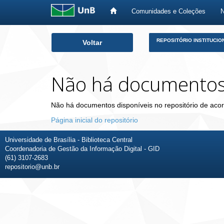
Comunidades e Coleções
Skip
REPOSITÓRIO INSTITUCIO
Voltar
navigation
Não há documento
Não há documentos disponíveis no repositório de acor
Página inicial do repositório
Universidade de Brasília - Biblioteca Central
Coordenadoria de Gestão da Informação Digital - GID
(61) 3107-2683
repositorio@unb.br