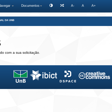
Navegar
Documentos
A-
A
A+
NAL DA UNB
s
do com a sua solicitação.