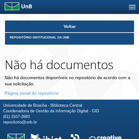
Skip
Voltar
navigation
REPOSITÓRIO INSTITUCIONAL DA UNB
Não há documentos
Não há documentos disponíveis no repositório de acordo com a
sua solicitação.
Página inicial do repositório
Universidade de Brasília - Biblioteca Central
Coordenadoria de Gestão da Informação Digital - GID
(61) 3107-2683
repositorio@unb.br