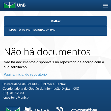
Skip
Voltar
navigation
REPOSITÓRIO INSTITUCIONAL DA UNB
Não há documentos
Não há documentos disponíveis no repositório de acordo com a
sua solicitação.
Página inicial do repositório
Universidade de Brasília - Biblioteca Central
Coordenadoria de Gestão da Informação Digital - GID
(61) 3107-2683
repositorio@unb.br