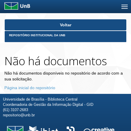
Skip
Voltar
navigation
REPOSITÓRIO INSTITUCIONAL DA UNB
Não há documentos
Não há documentos disponíveis no repositório de acordo com a
sua solicitação.
Página inicial do repositório
Universidade de Brasília - Biblioteca Central
Coordenadoria de Gestão da Informação Digital - GID
(61) 3107-2683
repositorio@unb.br