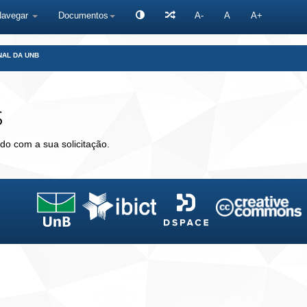
Navegar
Documentos
A-
A
A+
NAL DA UNB
s
do com a sua solicitação.