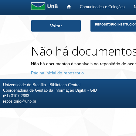
Comunidades e Coleções
Skip
REPOSITÓRIO INSTITUCIO
Voltar
navigation
Não há documento
Não há documentos disponíveis no repositório de acor
Página inicial do repositório
Universidade de Brasília - Biblioteca Central
Coordenadoria de Gestão da Informação Digital - GID
(61) 3107-2683
repositorio@unb.br