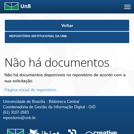
Skip
Voltar
navigation
REPOSITÓRIO INSTITUCIONAL DA UNB
Não há documentos
Não há documentos disponíveis no repositório de acordo com a
sua solicitação.
Página inicial do repositório
Universidade de Brasília - Biblioteca Central
Coordenadoria de Gestão da Informação Digital - GID
(61) 3107-2683
repositorio@unb.br