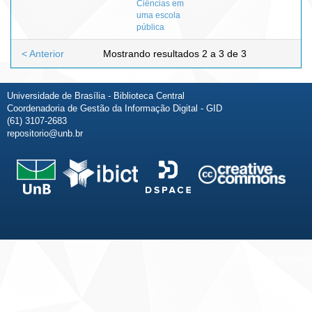
Ciências em
uma escola
pública
< Anterior
Mostrando resultados 2 a 3 de 3
Universidade de Brasília - Biblioteca Central
Coordenadoria de Gestão da Informação Digital - GID
(61) 3107-2683
repositorio@unb.br
Fale conosco
Sobre