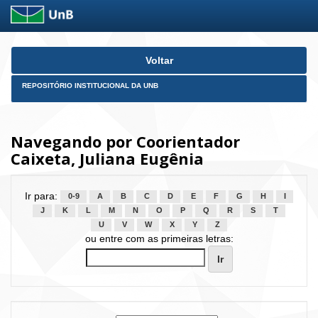
Skip
Voltar
navigation
REPOSITÓRIO INSTITUCIONAL DA UNB
Navegando por Coorientador
Caixeta, Juliana Eugênia
Ir para:
0-9
A
B
C
D
E
F
G
H
I
J
K
L
M
N
O
P
Q
R
S
T
U
V
W
X
Y
Z
ou entre com as primeiras letras: