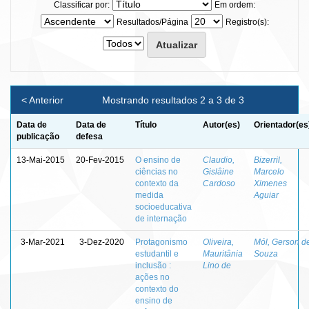
Classificar por:
Em ordem:
Resultados/Página
Registro(s):
< Anterior
Mostrando resultados 2 a 3 de 3
Data de
Data de
Título
Autor(es)
Orientador(es
publicação
defesa
13-Mai-2015
20-Fev-2015
O ensino de
Claudio,
Bizerril,
ciências no
Gislâine
Marcelo
contexto da
Cardoso
Ximenes
medida
Aguiar
socioeducativa
de internação
3-Mar-2021
3-Dez-2020
Protagonismo
Oliveira,
Mól, Gerson d
estudantil e
Mauritânia
Souza
inclusão :
Lino de
ações no
contexto do
ensino de