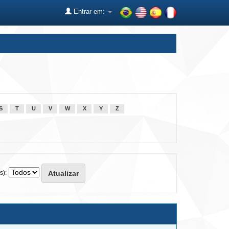
Entrar em:
S
T
U
V
W
X
Y
Z
s):