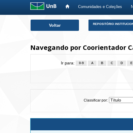
Comunidades e Coleções
Skip
REPOSITÓRIO INSTITUCIO
Voltar
navigation
Navegando por Coorientador Ca
Ir para:
0-9
A
B
C
D
E
Classificar por: