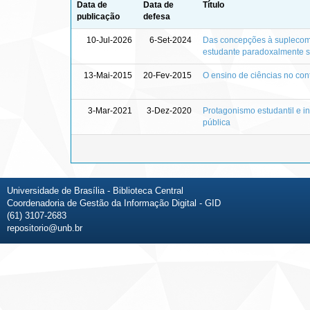
Data de
Data de
Título
publicação
defesa
10-Jul-2026
6-Set-2024
Das concepções à suplecom
estudante paradoxalmente s
13-Mai-2015
20-Fev-2015
O ensino de ciências no con
3-Mar-2021
3-Dez-2020
Protagonismo estudantil e i
pública
Universidade de Brasília - Biblioteca Central
Coordenadoria de Gestão da Informação Digital - GID
(61) 3107-2683
repositorio@unb.br