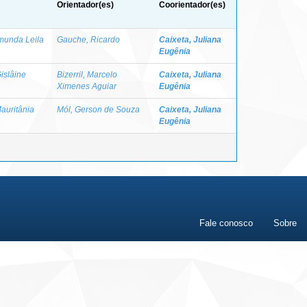
Orientador(es)
Coorientador(es)
imunda Leila
Gauche, Ricardo
Caixeta, Juliana
Eugênia
islâine
Bizerril, Marcelo
Caixeta, Juliana
Ximenes Aguiar
Eugênia
Mauritânia
Mól, Gerson de Souza
Caixeta, Juliana
Eugênia
Fale conosco
Sobre