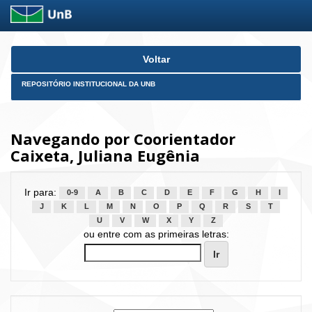
Skip
Voltar
navigation
REPOSITÓRIO INSTITUCIONAL DA UNB
Navegando por Coorientador
Caixeta, Juliana Eugênia
Ir para:
0-9
A
B
C
D
E
F
G
H
I
J
K
L
M
N
O
P
Q
R
S
T
U
V
W
X
Y
Z
ou entre com as primeiras letras: