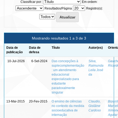
Classificar por:
Em ordem:
Resultados/Página
Registro(s):
Mostrando resultados 1 a 3 de 3
Data de
Data de
Título
Autor(es)
Orient
publicação
defesa
10-Jul-2026
6-Set-2024
Das concepções à
Silva,
Gauch
suplecomplementação
Raimunda
Ricard
: um atendimento
Leila José
educacional
da
especializado para
estudante
paradoxalmente
singular
13-Mai-2015
20-Fev-2015
O ensino de ciências
Claudio,
Bizerril
no contexto da medida
Gislâine
Marcel
socioeducativa de
Cardoso
Ximen
internação
Aguiar