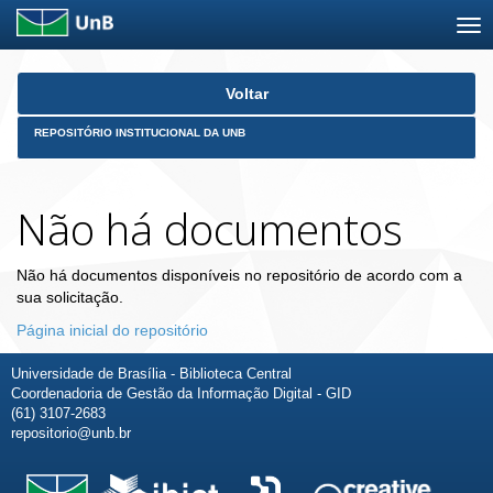
Skip
Voltar
navigation
REPOSITÓRIO INSTITUCIONAL DA UNB
Não há documentos
Não há documentos disponíveis no repositório de acordo com a
sua solicitação.
Página inicial do repositório
Universidade de Brasília - Biblioteca Central
Coordenadoria de Gestão da Informação Digital - GID
(61) 3107-2683
repositorio@unb.br